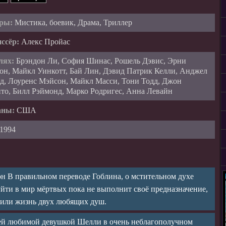
ры:
Мистика, боевик, Драма, Триллер
ссёр:
Алекс Пройас
лях:
Брэндон Ли, София Шинас, Рошель Дэвис, Эрни
он, Майкл Уинкотт, Бай Лин, Дэвид Патрик Келли, Анджел
д, Лоуренс Мэйсон, Майкл Масси, Тони Тодд, Джон
то, Билл Рэймонд, Марко Родригес, Анна Левайн
аны:
США
1994
 В правильном переводе Гоблина, о мстительном духе
уйти в мир мёртвых пока не выполнит своё предназначение,
ешили жизнь двух любящих душ.
ей любимой девушкой Шелли в очень неблагополучном