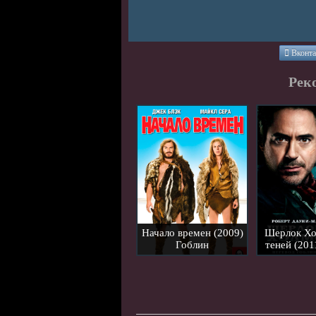
Вконта
Рек
Начало времен (2009)
Шерлок Хо
Гоблин
теней (201