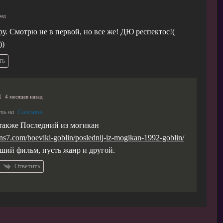
зад
у. Смотрю не в первой, но все же! ДЮ респектос!(
))
ть
4 месяцев назад
ть на
Соломон
также Последний из могикан
lins7.com/boeviki-goblin/poslednij-iz-mogikan-1992-goblin/
ший фильм, пусть жанр и другой.
Ответить