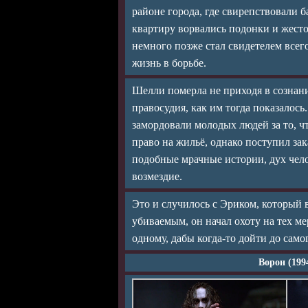
районе города, где свирепствовали б
квартиру ворвались подонки и жест
немного позже стал свидетелем всег
жизнь в борьбе.
Шелли померла не приходя в сознани
правосудия, как им тогда показалос
замордовали молодых людей за то, чт
право на жильё, однако поступил зака
подобные мрачные истории, дух чел
возмездие.
Это и случилось с Эриком, который в
убиваемым, он начал охоту на тех ме
одному, дабы когда-то дойти до само
Ворон (199