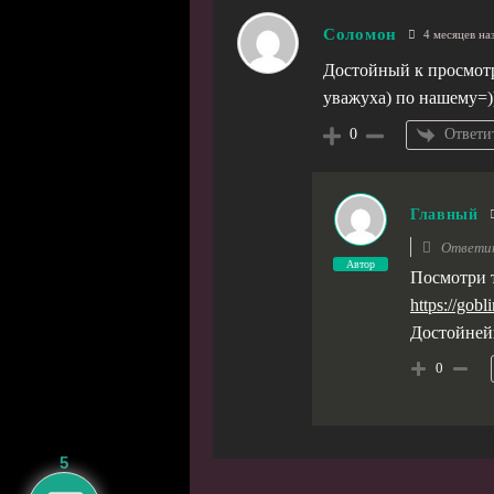
Соломон
4 месяцев на
Достойный к просмотр
уважуха) по нашему=)
Ответи
0
Главный
Ответи
Автор
Посмотри 
https://gob
Достойней
0
5