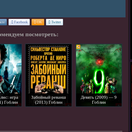
кте
Facebook
OK
Twitter
омендуем посмотреть:
лмс: игра
Забойный реванш
Девять (2009) — 9
1) Гоблин
(2013) Гоблин
Гоблин