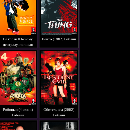
Не грози Южному
Нечто (1982) Гоблин
централу, попивая
сок у себя в квартале
(1996) Гоблин
Робоцып (4 сезон)
Обитель зла (2002)
Гоблин
Гоблин