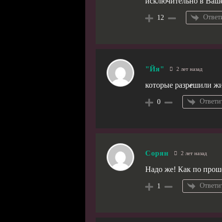
исключительно в Ваше
Ответ
12
"Йя"
2 лет назад
которые разр
е
шили жи
Ответи
0
Сорян
2 лет назад
Надо же! Как по прош
Ответи
1