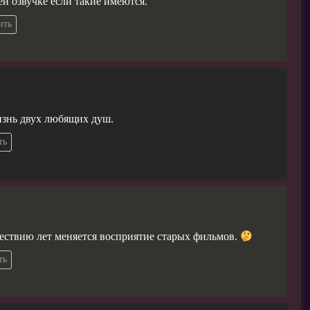
й озвучке если такие имеются.
ить
знь двух любящих душ.
ть
ествию лет меняется восприятие старых фильмов.
ть