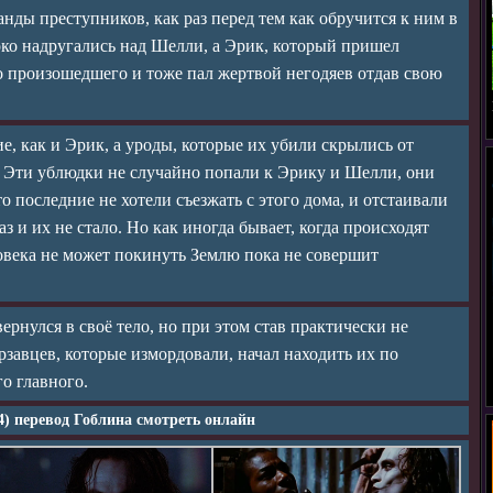
анды преступников, как раз перед тем как обручится к ним в
око надругались над Шелли, а Эрик, который пришел
о произошедшего и тоже пал жертвой негодяев отдав свою
е, как и Эрик, а уроды, которые их убили скрылись от
ь. Эти ублюдки не случайно попали к Эрику и Шелли, они
о последние не хотели съезжать с этого дома, и отстаивали
з и их не стало. Но как иногда бывает, когда происходят
овека не может покинуть Землю пока не совершит
ернулся в своё тело, но при этом став практически не
рзавцев, которые измордовали, начал находить их по
го главного.
4) перевод Гоблина смотреть онлайн