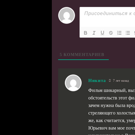
5
КОММЕНТАРИЕВ
Никита
7 лет назад
Фильм шикарный, вызы
обстоятельств этот ф
зачем нужна была врод
стреляющего холостым
же, как считается, ум
Юрьевич вам мое почт