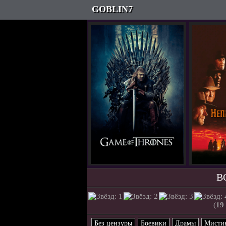
GOBLIN7
В
(
19
Без цензуры
Боевики
Драмы
Мисти