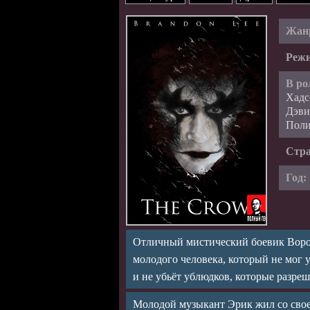
Жан
Режи
В ро
Хадс
Дэви
Поли
Стр
Год:
Отличный мистический боевик Ворон
молодого человека, который не мог 
и не убьёт ублюдков, которые разр
Молодой музыкант Эрик жил со сво