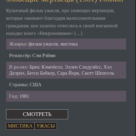
Культовый фильм ужасов, про зловещих мертвецов,
которые оживают благодаря малосознательным
гражданам, кои халатно отнеслись к своей внезапной
находке книге «Некрономикон» […]
Жанры:
фильм ужасов, мистика
Режиссёр:
Сэм Рэйми
В ролях:
Брюс Кэмпбелл, Эллен Сэндуэйсс, Хэл
Делрих, Бетси Бейкер, Сара Йорк, Скотт Шпигель
Страны:
США
Год:
1981
СМОТРЕТЬ
МИСТИКА
УЖАСЫ