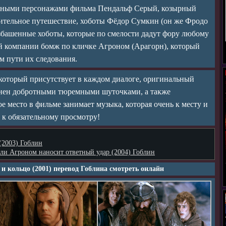
лавными персонажами фильма Пендальф Серый, козырный
лительное путешествие, хоботы Фёдор Сумкин (он же Фродо
збашенные хоботы, которые по смелости дадут фору любому
ей компании бомж по кличке Агроном (Арагорн), который
м пути их следования.
 который присутствует в каждом диалоге, оригинальный
лнен добротными тюремными шуточками, а также
е место в фильме занимает музыка, которая очень к месту и
 к обязательному просмотру!
(2003) Гоблин
ли Агроном наносит ответный удар (2004) Гоблин
 и кольцо (2001) перевод Гоблина смотреть онлайн