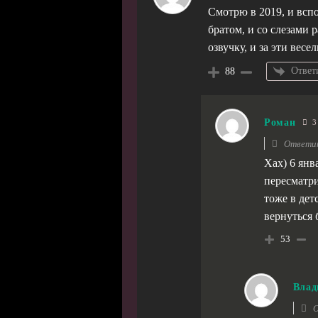
Смотрю в 2019, и вспо
братом, и со слезами р
озвучку, и за эти вес
Ответ
88
Роман
3 
Ответи
Хах) 6 янв
пересматри
тоже в дет
вернуться 
53
Влад
О