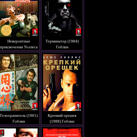
Невероятные
Терминатор (1984)
приключения Уоллеса
Гоблин
и Громита (2001)
Гоблин
Телохранитель (1961)
Крепкий орешек
Гоблин
(1988) Гоблин