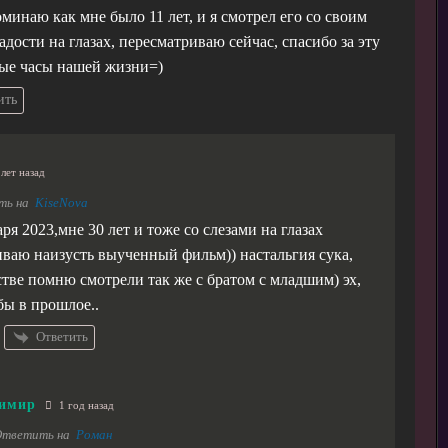
минаю как мне было 11 лет, и я смотрел его со своим
адости на глазах, пересматриваю сейчас, спасибо за эту
елые часы нашей жизни=)
ить
лет назад
ть на
KiseNova
аря 2023,мне 30 лет и тоже со слезами на глазах
ваю наизусть выученный фильм)) настальгия сука,
стве помню смотрели так же с братом с младшим) эх,
бы в прошлое..
Ответить
имир
1 год назад
тветить на
Роман