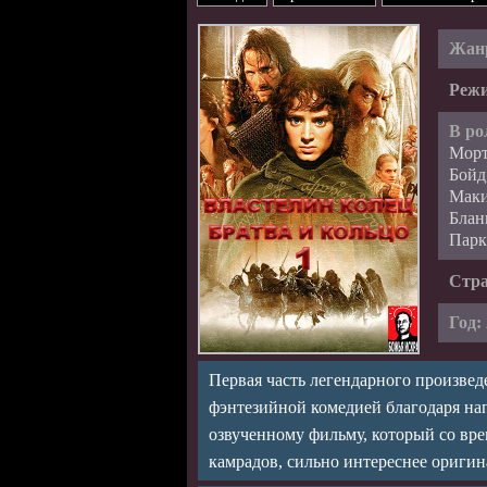
Жан
Режи
В ро
Морт
Бойд
Маки
Блан
Парк
Стр
Год:
Первая часть легендарного произве
фэнтезийной комедией благодаря на
озвученному фильму, который со вре
камрадов, сильно интереснее оригина