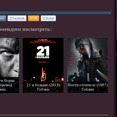
кте
Facebook
OK
Twitter
омендуем посмотреть:
ум Борна
Перевод
21 и больше (2013)
Почти стемнело (1987)
ина
Гоблин
Гоблин