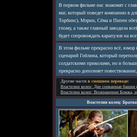
В первом фильме нас знакомят с г
маг, который поведет компанию в д
Торбинс), Мэрин, Сёма и Пипен обе
гному, а также главный заводила вс
будет сопровождать карапузов на все
В этом фильме прекрасно всё, юмор
сценарий Гоблина, который перепо
солдатскими приколами, но и большо
прекрасно дополняет повествование,
Другие части
в смешном переводе
:
Властелин колец: Две сорванные башни 
Властелин колец: Возвращение Бомжа, и
Властелин колец: Братва