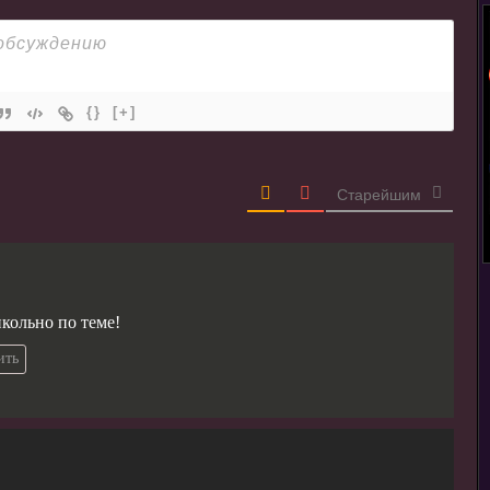
{}
[+]
Старейшим
кольно по теме!
ить