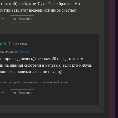
сник мой) 2024, мне 31, не было братьев. Но
сматривать этот шедевр-истинное счастье)
Ответить
ний
1 год назад
тветить на
Роман
и, присоединяюсь)) человек 20 перед теликом
ли на дивиди смотрели в нулевых, если кто-нибудь
 лишнего нашумит- в окно нахер)))
едний раз редактировалось 1 год назад by Евгений
Ответить