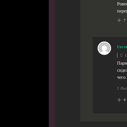
Рове
пере
7
Евге
О
Парн
сиде
чего
Посл
4