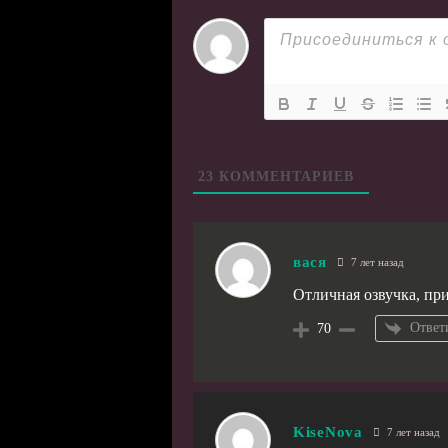
23
КОММЕНТАРИЕВ
вася
7 лет назад
Отличная озвучка, при
Ответ
70
KiseNova
7 лет назад