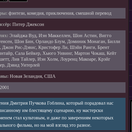
ры:
фэнтези, комедия, приключения, смешной перевод
ссёр:
Питер Джексон
лях:
Элайджа Вуд, Иэн Маккеллен, Шон Астин, Вигго
енсен, Шон Бин, Орландо Блум, Доминик Монаган, Билли
, Джон Рис-Дэвис, Кристофер Ли, Шэйн Ранги, Брент
нтайр, Сала Бейкер, Хьюго Уивинг, Мартон Чокаш, Кейт
шетт, Лив Тайлер, Иэн Холм, Лоуренц Макоаре, Крэйг
ер, Дэвид Уитерлей
аны:
Новая Зеландия, США
2001
дения Дмитрия Пучкова Гоблина, который порадовал нас
писанному им блестящему сценарию, ну мастерски
менем стал культовым, и даже по заверениям некоторых
льного фильма, но на мой взгляд это разное.