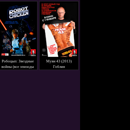
Робоцып: Звездные
Муви 43 (2013)
войны (все эпизоды
Гоблин
1, 2, 3) Гоблин