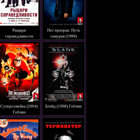
Рыцари
Пес-призрак: Путь
справедливости
самурая (1999)
(2020) Перевод
Гоблин
Гоблина
Суперсемейка (2004)
Блэйд (1998) Гоблин
Гоблин