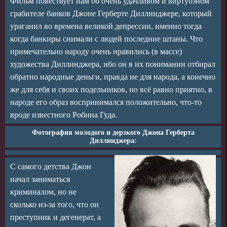
Фильм повествует нам об очень удачливом и виртуозном
грабителе банков Джоне Герберте Диллинджере, который
ураганил во времена великой депрессии, именно тогда
когда банкиры снимали с людей последние штаны. Что
примечательно народу очень нравились (в массе)
художества Диллинджера, ибо он в их понимании отбирал
обратно народные деньги, правда не для народа, а конечно
же для себя и своих подельников, но всё равно приятно, в
народе его образ воспринимался положительно, что-то
вроде известного Робина Гуда.
Фотография молодого и дерзкого Джона Герберта
Диллинджера:
С самого детства Джон
начал заниматься
криминалом, но не
сколько из-за того, что он
преступник и дегенерат, а