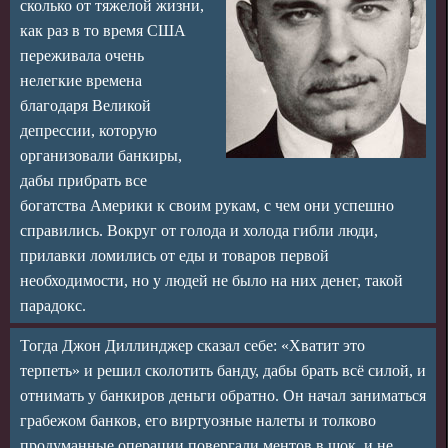
сколько от тяжелой жизни,
как раз в то время США
переживала очень
нелегкие времена
благодаря Великой
депрессии, которую
организовали банкиры,
дабы прибрать все
богатства Америки к своим рукам, с чем они успешно
справились. Вокруг от голода и холода гибли люди,
прилавки ломились от еды и товаров первой
необходимости, но у людей не было на них денег, такой
парадокс.
Тогда Джон Диллинджер сказал себе: «Хватит это
терпеть» и решил сколотить банду, дабы брать всё силой, и
отнимать у банкиров деньги обратно. Он начал заниматься
грабежом банков, его виртуозные налеты и толково
продуманные операции повергали ментов в шок, и не