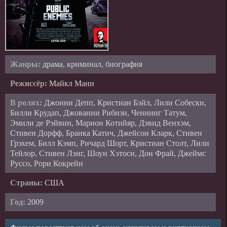
Жанры:
драма, криминал, биография
Режиссёр:
Майкл Манн
В ролях:
Джонни Депп, Кристиан Бэйл, Лили Собески,
Билли Крудап, Джованни Рибизи, Ченнинг Татум,
Эмили де Рэйвин, Марион Котийяр, Дэвид Венхэм,
Стивен Дорфф, Бранка Катич, Джейсон Кларк, Стивен
Грэхем, Билл Кэмп, Ричард Шорт, Кристиан Столт, Лили
Тейлор, Стивен Лэнг, Шоун Хэтоси, Дон Фрай, Джеймс
Руссо, Рори Кокрейн
Страны:
США
Год:
2009