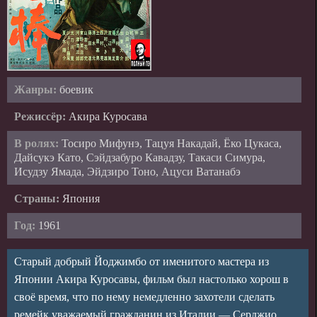
Жанры:
боевик
Режиссёр:
Акира Куросава
В ролях:
Тосиро Мифунэ, Тацуя Накадай, Ёко Цукаса,
Дайсукэ Като, Сэйдзабуро Кавадзу, Такаси Симура,
Исудзу Ямада, Эйдзиро Тоно, Ацуси Ватанабэ
Страны:
Япония
Год:
1961
Старый добрый Йоджимбо от именитого мастера из
Японии Акира Куросавы, фильм был настолько хорош в
своё время, что по нему немедленно захотели сделать
ремейк уважаемый гражданин из Италии — Серджио