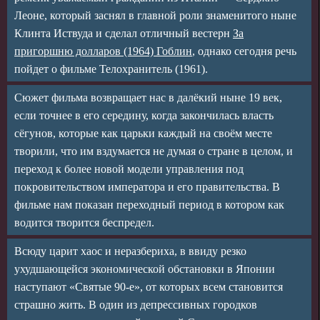
Леоне, который заснял в главной роли знаменитого ныне
Клинта Иствуда и сделал отличный вестерн
За
пригоршню долларов (1964) Гоблин
, однако сегодня речь
пойдет о фильме Телохранитель (1961).
Сюжет фильма возвращает нас в далёкий ныне 19 век,
если точнее в его середину, когда закончилась власть
сёгунов, которые как царьки каждый на своём месте
творили, что им вздумается не думая о стране в целом, и
переход к более новой модели управления под
покровительством императора и его правительства. В
фильме нам показан переходный период в котором как
водится творится беспредел.
Всюду царит хаос и неразбериха, в ввиду резко
ухудшающейся экономической обстановки в Японии
наступают «Святые 90-е», от которых всем становится
страшно жить. В один из депрессивных городков