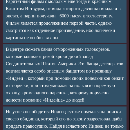
Раритетный фильм с молодым ещё тогда и красивым
Клинтом Иствудом, от вида которого девчонки впадали в
экстаз, а парни получали +6000 тысяч к тестостерону.
Фильм является продолжением первой части, однако
смотрится как отдельное произведение, ибо логически
картины не особо связаны.
В центре сюжета банда отмороженных головорезов,
которые заливают рекой крови дикий запад
Соединительных Штатов Америки. Эта банда дегенератов
возглавляется особо опасным бандитом по прозвищу
«Индеец», который при помощи своих подельников бежит
из тюрячки, при этом умножая на ноль всю тюремную
охрану, кроме одного паренька, которому поручено
донести послание «Индейца» до людей.
Не успев освободится Индеец тут же помчался на поиски
своего обидчика, который его по закону заарестовал, дабы
придать правосудию. Найдя несчастного Индеец не только