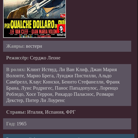
Жанры:
вестерн
Режиссёр:
Серджо Леоне
В ролях:
Клинт Иствуд, Ли Ван Клиф, Джан Мария
Волонте, Марио Брега, Луиджи Пистилли, Альдо
Самбрелл, Клаус Кински, Бенито Стефанелли, Франк
Брана, Луис Родригес, Панос Пападопулос, Лоренцо
Робледо, Хосе Террон, Рикардо Паласиос, Розмари
Декстер, Питер Ли Лоуренс
Страны:
Италия, Испания, ФРГ
Год:
1965