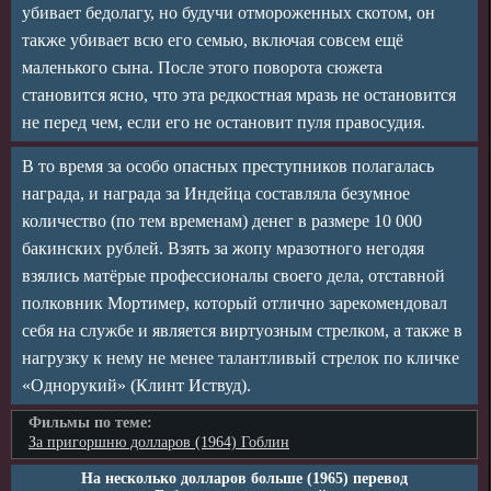
убивает бедолагу, но будучи отмороженных скотом, он
также убивает всю его семью, включая совсем ещё
маленького сына. После этого поворота сюжета
становится ясно, что эта редкостная мразь не остановится
не перед чем, если его не остановит пуля правосудия.
В то время за особо опасных преступников полагалась
награда, и награда за Индейца составляла безумное
количество (по тем временам) денег в размере 10 000
бакинских рублей. Взять за жопу мразотного негодяя
взялись матёрые профессионалы своего дела, отставной
полковник Мортимер, который отлично зарекомендовал
себя на службе и является виртуозным стрелком, а также в
нагрузку к нему не менее талантливый стрелок по кличке
«Однорукий» (Клинт Иствуд).
Фильмы по теме:
За пригоршню долларов (1964) Гоблин
На несколько долларов больше (1965) перевод