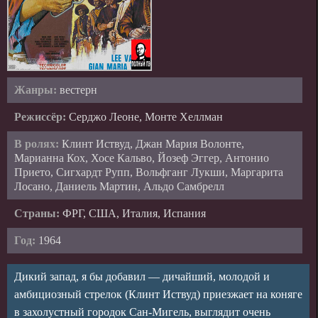
Жанры:
вестерн
Режиссёр:
Серджо Леоне, Монте Хеллман
В ролях:
Клинт Иствуд, Джан Мария Волонте,
Марианна Кох, Хосе Кальво, Йозеф Эггер, Антонио
Прието, Сигхардт Рупп, Вольфганг Лукши, Маргарита
Лосано, Даниель Мартин, Альдо Самбрелл
Страны:
ФРГ, США, Италия, Испания
Год:
1964
Дикий запад, я бы добавил — дичайший, молодой и
амбициозный стрелок (Клинт Иствуд) приезжает на коняге
в захолустный городок Сан-Мигель, выглядит очень