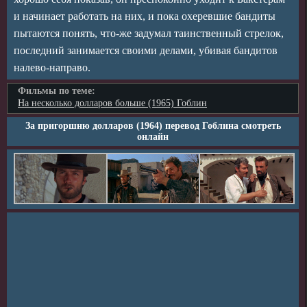
и начинает работать на них, и пока охеревшие бандиты
пытаются понять, что-же задумал таинственный стрелок,
последний занимается своими делами, убивая бандитов
налево-направо.
Фильмы по теме:
На несколько долларов больше (1965) Гоблин
За пригоршню долларов (1964) перевод Гоблина смотреть
онлайн