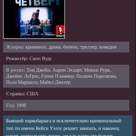
Жанры:
криминал, драма, боевик, триллер, комедия
Режиссёр:
Скип Вудс
В ролях:
Том Джейн, Аарон Экхарт, Микки Рурк,
Джеймс ЛеГрос, Гленн Пламмер, Полина Поризкова,
Пола Маршалл, Майкл Джетер
Страны:
США
Год:
1998
Бывший наркобарыга и исключительно криминальный
тип по имени Кейси Уэллс решает завязать, и наконец
начать нормальную жизнь, но как часто это бывает