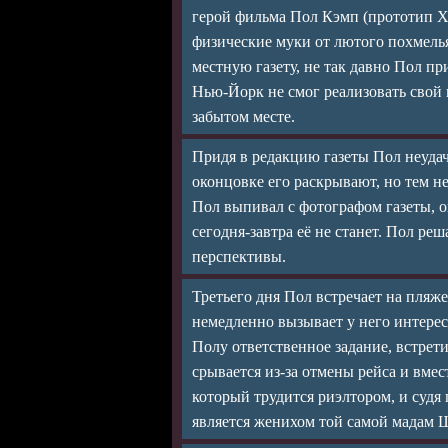
герой фильма Пол Кэмп (прототип Ха
физические муки от лютого похмелья
местную газету, не так давно Пол п
Нью-Йорк не смог реализовать свой п
забытом месте.
Придя в редакцию газеты Пол неудач
оконцовке его раскрывают, но тем не
Пол выпивал с фотографом газеты, он
сегодня-завтра её не станет. Пол реш
перспективы.
Третьего дня Пол встречает на пляж
немедленно вызывает у него интерес,
Полу ответственное задание, встрети
срывается из-за отмены рейса и вмес
который трудится риэлтором, и судя 
является женихом той самой мадам Ш