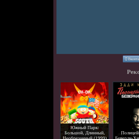
Вконта
Рек
Южный Парк:
Большой, Длинный,
Полицей
Необрезанный (1999)
Беверли-Хи