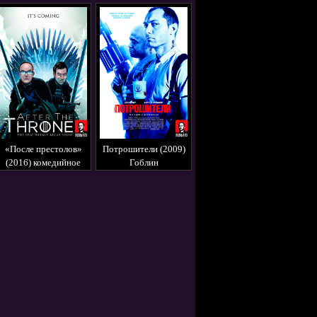
«После престолов»
Потрошители (2009)
(2016) комедийное
Гоблин
шоу в переводе
Гоблина