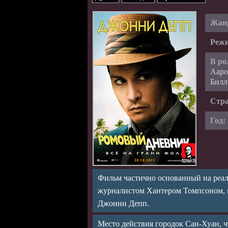
Жан
Режи
В ро
Ааро
Билл
Стр
Год:
Фильм частично основанный на реал
журналистом Хантером Томпсоном, к
Джонни Депп.
Место действия городок Сан-Хуан, чт