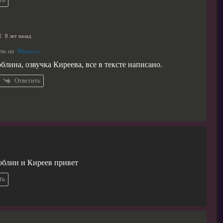
8 лет назад
ть на
Михаил
блина, озвучка Киреева, все в тексте написано.
Ответить
облин и Киреев привет
ть