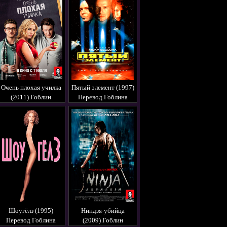
Очень плохая училка
Пятый элемент (1997)
(2011) Гоблин
Перевод Гоблина
Шоугёлз (1995)
Ниндзя-убийца
Перевод Гоблина
(2009) Гоблин