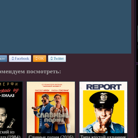
кте
Facebook
OK
Twitter
омендуем посмотреть:
ский из
ллз (1984)
Славные парни (2016)
Типа крутой охранник