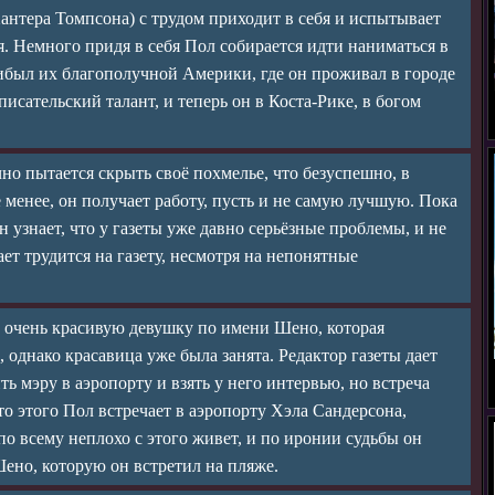
нтера Томпсона) с трудом приходит в себя и испытывает
. Немного придя в себя Пол собирается идти наниматься в
рибыл их благополучной Америки, где он проживал в городе
исательский талант, и теперь он в Коста-Рике, в богом
но пытается скрыть своё похмелье, что безуспешно, в
 менее, он получает работу, пусть и не самую лучшую. Пока
 узнает, что у газеты уже давно серьёзные проблемы, и не
ает трудится на газету, несмотря на непонятные
е очень красивую девушку по имени Шено, которая
 однако красавица уже была занята. Редактор газеты дает
ть мэру в аэропорту и взять у него интервью, но встреча
то этого Пол встречает в аэропорту Хэла Сандерсона,
по всему неплохо с этого живет, и по иронии судьбы он
ено, которую он встретил на пляже.