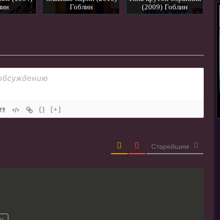
лин
Гоблин
(2009) Гоблин
{}
[+]
Старейшим
ть