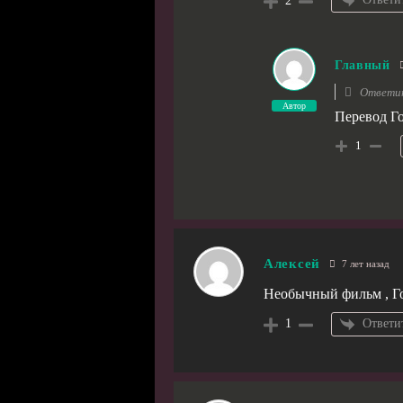
2
Главный
Ответи
Автор
Перевод Го
1
Алексей
7 лет назад
Необычный фильм , Г
Ответи
1