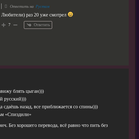
Ответить на
Рустам
Любители) раз 20 уже смотрел
Ответить
7
вижу блять цыган)))
 русский)))
а сдаёшь назад, все приближается со спины)))
ьм «Спиздили»
ч. Без хорошего перевода, всё равно что пить без