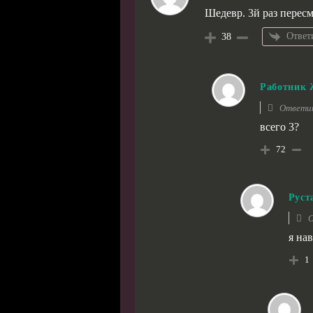
Шедевр. 3й раз перес
Ответ
38
Работник
Ответи
всего 3?
72
Руст
О
я на
1