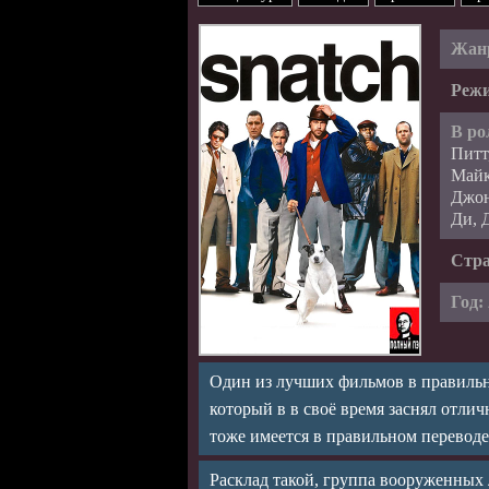
Жан
Режи
В ро
Питт
Майк
Джон
Ди, 
Стр
Год:
Один из лучших фильмов в правильн
который в в своё время заснял отли
тоже имеется в правильном переводе
Расклад такой, группа вооруженных