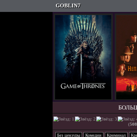
GOBLIN7
БОЛЬШ
(
508
Без цензуры
Комедии
Криминал
Кр