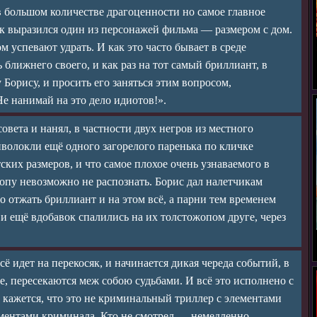
 в большом количестве драгоценности но самое главное
к выразился один из персонажей фильма — размером с дом.
м успевают удрать. И как это часто бывает в среде
 ближнего своего, и как раз на тот самый бриллиант, в
 Борису, и просить его заняться этим вопросом,
е нанимай на это дело идиотов!».
вета и нанял, в частности двух негров из местного
иволокли ещё одного загорелого паренька по кличке
ских размеров, и что самое плохое очень узнаваемого в
жопу невозможно не распознать. Борис дал налетчикам
о отжать бриллиант и на этом всё, а парни тем временем
 и ещё вдобавок спалились на их толстожопом друге, через
сё идет на перекосяк, и начинается дикая череда событий, в
е, пересекаются меж собою судьбами. И всё это исполнено с
 кажется, что это не криминальный триллер с элементами
ементами криминала. Кто не смотрел — немедленно