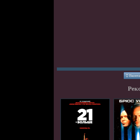
Вконта
Рек