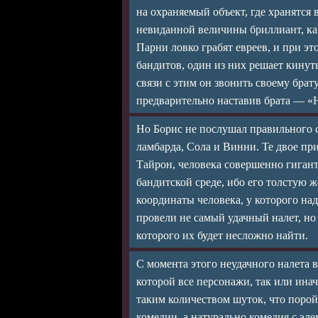
на охраняемый объект, где хранятся
невиданной величины бриллиант, ка
Парни ловко грабят евреев, и при это
бандитов, один из них решает кинуть
связи с этим он звонить своему брату
предварительно наставив брата — «Н
Но Борис не послушал правильного со
ламбарда, Сола и Винни. Те двое пр
Тайрон, человека совершенно гигант
бандитской среде, ибо его толстую 
координаты человека, у которого над
провели не самый удачный налет, но
которого их будет несложно найти.
С момента этого неудачного налета в
которой все персонажи, так или инач
таким количеством шуток, что порой
комедии, а натурально комедия с эл