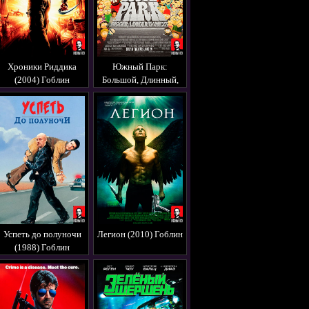
Хроники Риддика
Южный Парк:
(2004) Гоблин
Большой, Длинный,
Необрезанный (1999)
Гоблин
Успеть до полуночи
Легион (2010) Гоблин
(1988) Гоблин