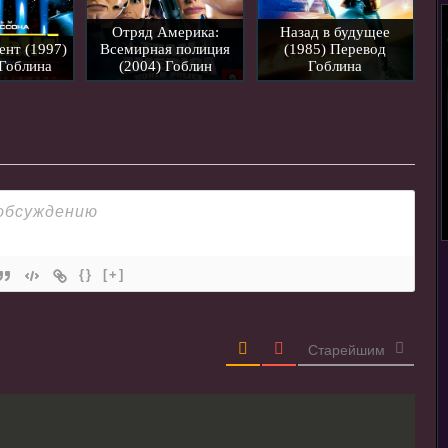
Отряд Америка:
Назад в будущее
ент (1997)
Всемирная полиция
(1985) Перевод
Гоблина
(2004) Гоблин
Гоблина
{}
[+]
Старейшим