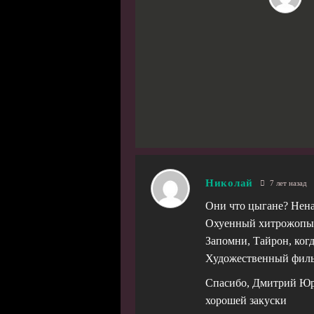
Николай
7 лет назад
Они что цыгане? Нена
Охуенный хитрожопый
Запомни, Тайрон, когд
Художественный фил
Спасибо, Дмитрий Юри
хорошей закуски