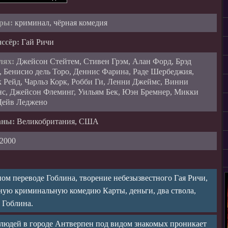
ры:
криминал, чёрная комедия
ссёр:
Гай Ричи
лях:
Джейсон Стейтем, Стивен Грэм, Алан Форд, Брэд
, Бенисио дель Торо, Деннис Фарина, Раде Шербеджия,
 Рейд, Чарльз Корк, Робби Ги, Ленни Джеймс, Винни
с, Джейсон Флеминг, Уильям Бек, Юэн Бремнер, Микки
Дейв Леджено
аны:
Великобритания, США
2000
ом переводе Гоблина, творение небезызвестного Гая Ричи,
чную криминальную комедию Карты, деньги, два ствола,
 Гоблина.
 людей в городе Антверпен под видом знакомых проникает