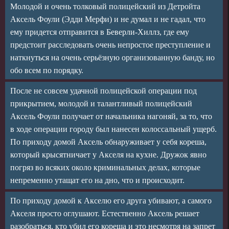
Молодой и очень толковый полицейский из Детройта
Аксель Фоули (Эдди Мерфи) и не думал и не гадал, что
ему придется отправится в Беверли-Хиллз, где ему
предстоит расследовать очень непростое преступление и
наткнуться на очень серьёзную организованную банду, но
обо всем по порядку.
После не совсем удачной полицейской операции под
прикрытием, молодой и талантливый полицейский
Аксель Фоули получает от начальника нагоняй, за то, что
в ходе операции городу был нанесен колоссальный ущерб.
По приходу домой Аксель обнаруживает у себя кореша,
который крысятничает у Акселя на кухне. Дружок явно
погряз во всяких около криминальных делах, которые
непременно утащат его на дно, что и происходит.
По приходу домой к Акселю его друга убивают, а самого
Акселя просто оглушают. Естественно Аксель решает
разобраться, кто убил его кореша и это несмотря на запрет