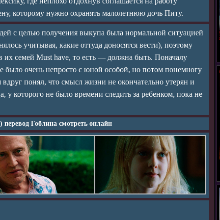
ексику, где неплохо отдохнув соглашается на работу
ену, которому нужно охранять малолетнюю дочь Питу.
дей с целью получения выкупа была нормальной ситуацией
енялось учитывая, какие оттуда доносятся вести), поэтому
 их семей Must have, то есть — должна быть. Поначалу
е было очень непросто с юной особой, но потом понемногу
я вдруг понял, что смысл жизни не окончательно утерян и
а, у которого не было времени следить за ребенком, пока не
4) перевод Гоблина смотреть онлайн