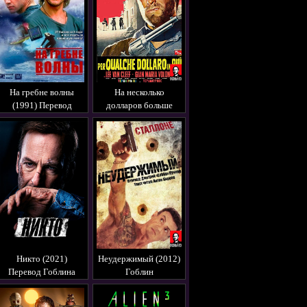
На гребне волны
На несколько
(1991) Перевод
долларов больше
Гоблина
(1965) Гоблин
Никто (2021)
Неудержимый (2012)
Перевод Гоблина
Гоблин