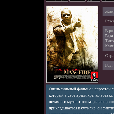
Жан
Режи
В ро
Рада
Тико
Ками
Стр
Год:
Очень сильный фильм о непростой с
который в своё время крепко воевал, 
ночам его мучают кошмары из прошло
прикладываться к бутылке, он факти