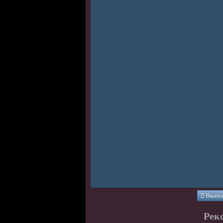
Вконта
Рек