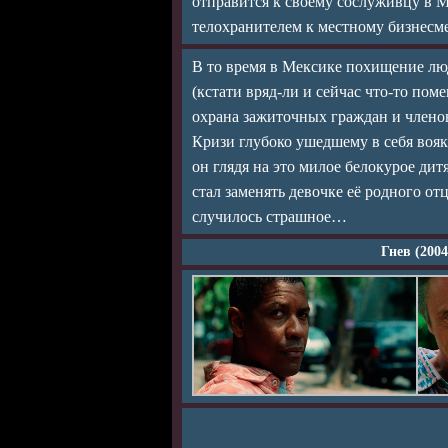
отправится к своему сослуживцу в М
телохранителем к местному бизнесм
В то время в Мексике похищение лю
(кстати вряд-ли и сейчас что-то пом
охрана зажиточных граждан и членов
Кризи глубоко ушедшему в себя вояк
он глядя на это милое белокурое дит
стал заменять девочке её родного отц
случилось страшное…
Гнев (200