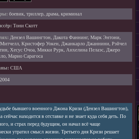
ры:
боевик, триллер, драма, криминал
ссёр:
Тони Скотт
лях:
Дензел Вашингтон, Дакота Фаннинг, Марк Энтони,
 Митчелл, Кристофер Уокен, Джанкарло Джаннини, Рэйчел
тин, Хесус Очоа, Микки Рурк, Анхелина Пелаэс, Джеро
ло, Марио Сарагоса
аны:
США
2004
удьбе бывшего военного Джона Кризи (Дензел Вашингтон),
а сейчас находится в отставке и не знает куда себя деть. По
го, и страх перед будущим, он начал всё чаще
чески утратил смысл жизни. Третьего дня Кризи решает