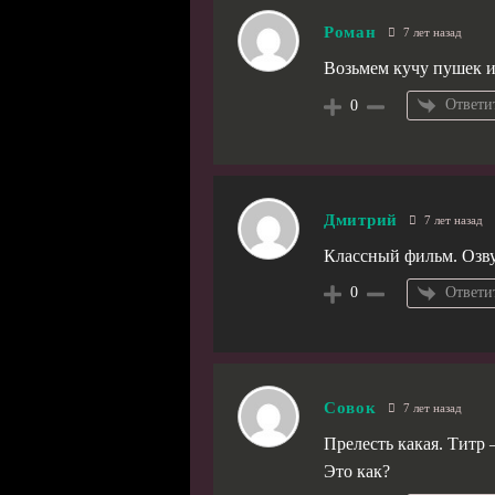
Роман
7 лет назад
Возьмем кучу пушек и
Ответи
0
Дмитрий
7 лет назад
Классный фильм. Озву
Ответи
0
Совок
7 лет назад
Прелесть какая. Титр 
Это как?