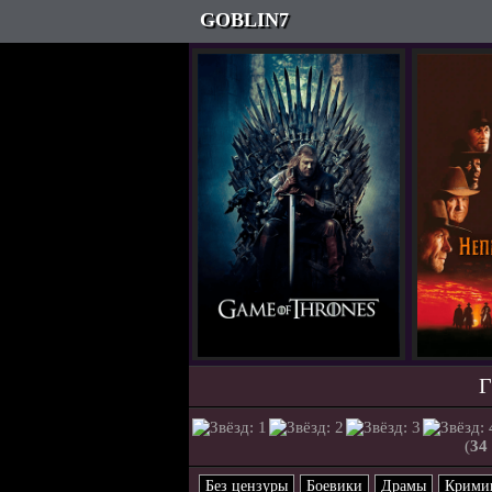
GOBLIN7
Г
(
34
Без цензуры
Боевики
Драмы
Крими