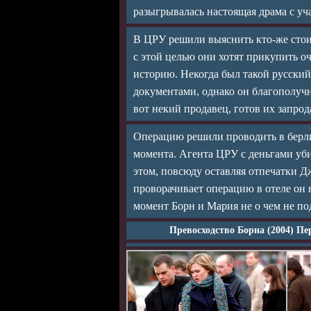
разыгрывалась настоящая драма с уч
В ЦРУ решили выяснить кто-же стоит
с этой целью они хотят прикупить о
историю. Некогда был такой русски
документами, однако он благополучн
вот некий продавец, готов их запрод
Операцию решили проводить в берлин
момента. Агента ЦРУ с деньгами уб
этом, повсюду оставляя отпечатки Д
проворачивает операцию в отеле он 
момент Борн и Мария не о чем не п
Превосходство Борна (2004) Пе