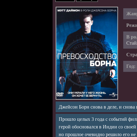
Жан
Режи
В ро
Стай
Стр
Год:
Джейсон Борн снова в деле, и снова
Прошло целых 3 года с событий фи
герой обосновался в Индии со свое
но прошлое очевидно решило его не 