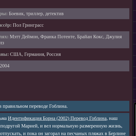
ры:
Боевик, триллер, детектив
ссёр:
Пол Гринграсс
лях:
Мэтт Деймон, Франка Потенте, Брайан Кокс, Джулия
лз
аны:
США, Германия, Россия
2004
 в правильном переводе Гоблина.
льма
Идентификация Борна (2002) Перевод Гоблина
, наш
й подругой Марией, и вел нормальную размеренную жизнь,
отпускать, и пока он загорал на песчаных пляжах в Берлине