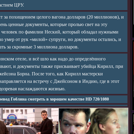
астием ЦРУ.
 за похищением целого вагона долларов (20 миллионов), и
чень ценные документы, которые пролью свет на эту
й человек по фамилии Неский, который обладал нужными
о умер от рук «милой» супруги, но документы остались, и
ать за скромные 3 миллиона долларов.
ском отеле, и всё шло как надо до определённого
ивают, и документы также присваивает убийца Кирилл, при
жейсона Борна. После того, как Кирилл мастерски
направляется на встречу с Джейсоном в Индию, где в этот
одозревая наслаждаются жизнью.
ревод Гоблина смотреть в хорошем качестве HD 720/1080