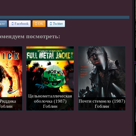
кте
Facebook
OK
Twitter
омендуем посмотреть:
Цельнометаллическая
Риддика
оболочка (1987)
Почти стемнело (1987)
Гоблин
Гоблин
Гоблин