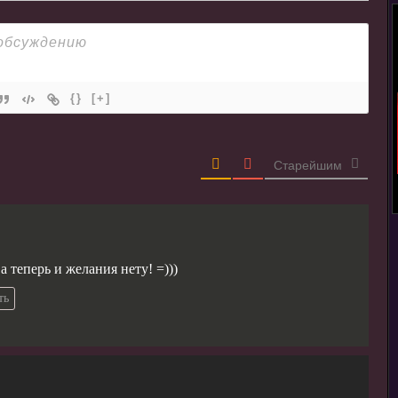
{}
[+]
Старейшим
а теперь и желания нету! =)))
ть