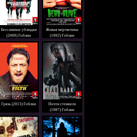
Бесславные ублюдки
Живая мертвечина
(2009) Гоблин
(1992) Гоблин
Грязь (2013) Гоблин
Почти стемнело
(1987) Гоблин