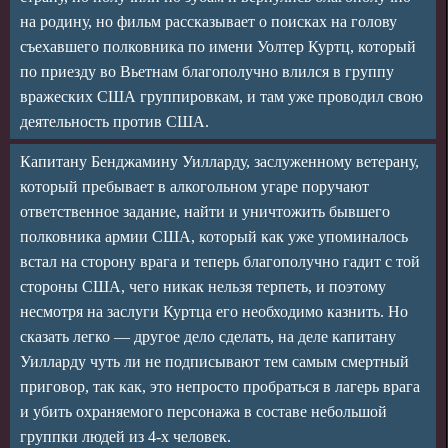
на родину, но фильм рассказывает о поисках на голову
съехавшего полковника по имени Уолтер Куртц, который
по приезду во Вьетнам благополучно влился в группу
вражеских США группировкам, и там уже проводил свою
деятельность против США.
Капитану Бенджамину Уилларду, заслуженному ветерану,
который пребывает в алкогольном угаре поручают
ответственное задание, найти и уничтожить бывшего
полковника армии США, который как уже упоминалось
встал на сторону врага и теперь благополучно гадит с той
стороны США, чего никак нельзя терпеть, и поэтому
несмотря на заслуги Куртца его необходимо казнить. Но
сказать легко — другое дело сделать, на деле капитану
Уилларду чуть ли не подписывают тем самым смертный
приговор, так как, это непросто пробраться в лагерь врага
и убить охраняемого персонажа в составе небольшой
группки людей из 4-х человек.