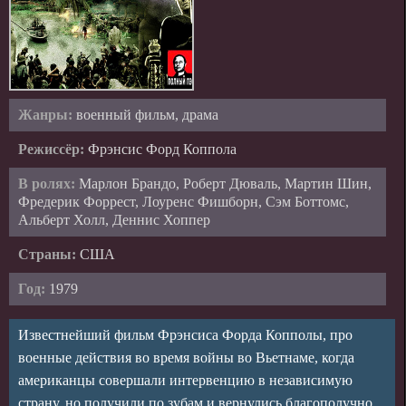
Жанры:
военный фильм, драма
Режиссёр:
Фрэнсис Форд Коппола
В ролях:
Марлон Брандо, Роберт Дюваль, Мартин Шин,
Фредерик Форрест, Лоуренс Фишборн, Сэм Боттомс,
Альберт Холл, Деннис Хоппер
Страны:
США
Год:
1979
Известнейший фильм Фрэнсиса Форда Копполы, про
военные действия во время войны во Вьетнаме, когда
американцы совершали интервенцию в независимую
страну, но получили по зубам и вернулись благополучно